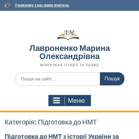
Наверх
У кожному з нас живе вчитель
Лавроненко Марина
Олександрівна
вчителька історії та права
Пошук
для:
Меню
Категорія:
Підготовка до НМТ
Підготовка до НМТ з історії України за