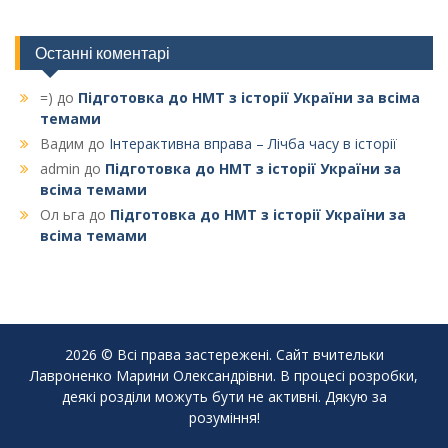
Останні коментарі
=)
до
Підготовка до НМТ з історії України за всіма
темами
Вадим
до
Інтерактивна вправа – Лічба часу в історії
admin
до
Підготовка до НМТ з історії України за
всіма темами
Ол ьга
до
Підготовка до НМТ з історії України за
всіма темами
2026 © Всі права застережені. Сайт вчительки
Лавроненко Марини Олександрівни. В процесі розробки,
деякі розділи можуть бути не активні. Дякую за
розуміння!