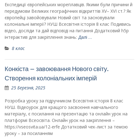
Експедиції європейських мореплавців. Якими були причини й
передумови Великих географічних відкриттів XV– XVI ст.? Як
європейці завойовували Новий світ та засновували
колоніальні імперії? НУШ Всесвітня історія 8 клас Подивись
відео, досліди та дай відповіді на питання Додатковий h5p
інтерактив для закріплення знань:
Далі …
8 клас
Конкіста – завоювання Нового світу.
Створення колоніальних імперій
25 Березня, 2025
Розробка уроку за підручником Всесвітня історія 8 клас
НУШ. Відеоурок для кращого засвоєння навчального
матеріалу, є посилання на презентацію та онлайн урок на
платформі Всеосвіта. Онлайн урок на закріплення –
https://vseosvita.ua/12-erfe Дотатковий чек-лист за темою
уроку – за посиланням