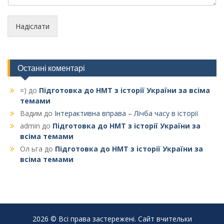
Надіслати
Останні коментарі
=)
до
Підготовка до НМТ з історії України за всіма
темами
Вадим
до
Інтерактивна вправа – Лічба часу в історії
admin
до
Підготовка до НМТ з історії України за
всіма темами
Ол ьга
до
Підготовка до НМТ з історії України за
всіма темами
2026 © Всі права застережені. Сайт вчительки