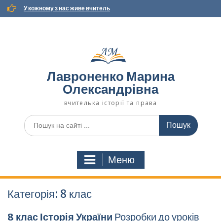
Наверх
У кожному з нас живе вчитель
Лавроненко Марина
Олександрівна
вчителька історії та права
Пошук
для:
Меню
Категорія:
8 клас
8 клас Історія України
Розробки до уроків