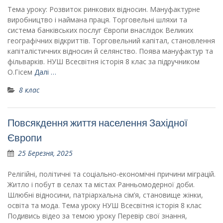
Тема уроку: Розвиток ринкових відносин. Мануфактурне
виробництво і наймана праця. Торговельні шляхи та
система банківських послуг Європи внаслідок Великих
географічних відкриттів. Торговельний капітал, становлення
капіталістичних відносин й селянство. Поява мануфактур та
фільварків. НУШ Всесвітня історія 8 клас за підручником
О.Гісем
Далі …
8 клас
Повсякдення життя населення Західної
Європи
25 Березня, 2025
Релігійні, політичні та соціально-економічні причини міграцій.
Житло і побут в селах та містах Ранньомодерної доби.
Шлюбні відносини, патріархальна сім’я, становище жінки,
освіта та мода. Тема уроку НУШ Всесвітня історія 8 клас
Подивись відео за темою уроку Перевір свої знання,