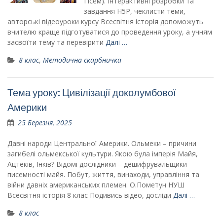
Гісем). Інтерактивні розробки та
завдання H5P, чеклисти теми,
авторські відеоуроки курсу Всесвітня історія допоможуть
вчителю краще підготуватися до проведення уроку, а учням
засвоїти тему та перевірити
Далі …
8 клас
,
Методична скарбничка
Тема уроку: Цивілізації доколумбової
Америки
25 Березня, 2025
Давні народи Центральної Америки. Ольмеки – причини
загибелі ольмекської культури. Якою була імперія Майя,
Ацтеків, Інків? Відомі дослідники – дешифрувальщики
писемності майя. Побут, життя, винаходи, управління та
війни давніх американських племен. О.Пометун НУШ
Всесвітня історія 8 клас Подивись відео, досліди
Далі …
8 клас