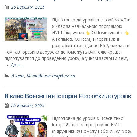
26 Березня, 2025
Підготовка до уроків з Історії України
8 клас за навчальною програмою
НУШ (підручник
О.Пометун або
А.Галімов, О.Гісем) Інтерактивні
розробки та завдання H5P, чеклисти
тем, авторські відеоуроки допоможуть вчителю краще
підготуватися до проведення уроку, а учням засвоїти тему
та
Далі …
8 клас
,
Методична скарбничка
8 клас Всесвітня історія
Розробки до уроків
25 Березня, 2025
Підготовка до уроків з Всесвітньої
історії 8 клас за програмою НУШ
(підручники @Пометун або @Галімов/