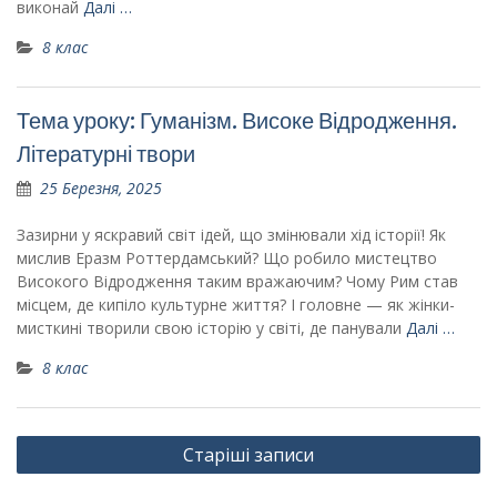
виконай
Далі …
8 клас
Тема уроку: Гуманізм. Високе Відродження.
Літературні твори
25 Березня, 2025
Зазирни у яскравий світ ідей, що змінювали хід історії! Як
мислив Еразм Роттердамський? Що робило мистецтво
Високого Відродження таким вражаючим? Чому Рим став
місцем, де кипіло культурне життя? І головне — як жінки-
мисткині творили свою історію у світі, де панували
Далі …
8 клас
Навігація
Старіші записи
записів